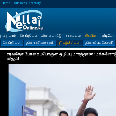
Home
Business Directory
நம் நகரம்
செய்திகள் - விளையாட்டு
சமையல்
சினிமா
வீடியோ
செய்திகள்
திரை விமர்சனம்
நிகழ்ச்சிகள்
திரைப்பட கேலரி
சர்வதேச போதைப்பொருள் ஒழிப்பு மாரத்தான் : மக்களோட
விஜய்!