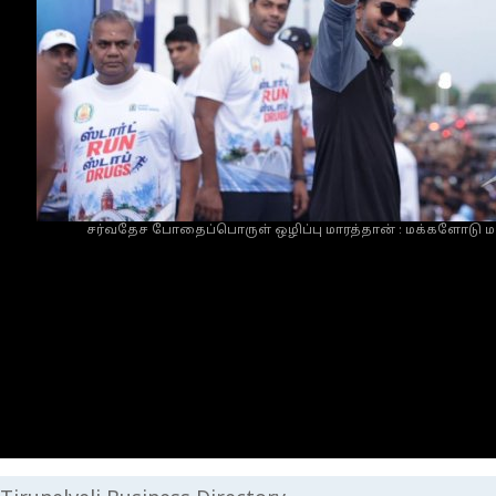
சர்வதேச போதைப்பொருள் ஒழிப்பு மாரத்தான் : மக்களோடு மக