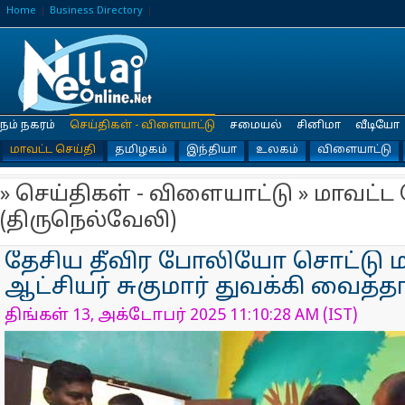
Home
Business Directory
நம் நகரம்
செய்திகள் - விளையாட்டு
சமையல்
சினிமா
வீடியோ
மாவட்ட செய்தி
தமிழகம்
இந்தியா
உலகம்
விளையாட்டு
» செய்திகள் - விளையாட்டு » மாவட்ட 
(திருநெல்வேலி)
தேசிய தீவிர போலியோ சொட்டு மரு
ஆட்சியர் சுகுமார் துவக்கி வைத்தா
திங்கள் 13, அக்டோபர் 2025 11:10:28 AM (IST)