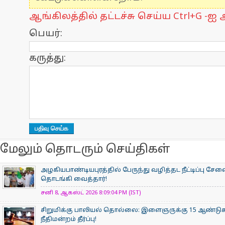
ஆங்கிலத்தில் தட்டச்சு செய்ய Ctrl+G -ஐ அ
பெயர்:
கருத்து:
மேலும் தொடரும் செய்திகள்
அழகியபாண்டியபுரத்தில் பேருந்து வழித்தட நீட்டிப்பு சேவை
தொடங்கி வைத்தார்!
சனி 8, ஆகஸ்ட் 2026 8:09:04 PM (IST)
சிறுமிக்கு பாலியல் தொல்லை: இளைஞருக்கு 15 ஆண்
நீதிமன்றம் தீர்ப்பு!