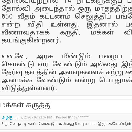
தோல்வியுற்றால் 14 நாட்களுக்குப் பி
தோல்வி அடைந்தால் ஒரு மாதத்திற்கு
₹650 வீதம் கட்டணம் செலுத்திப் பங்
என்ற விதி உள்ளது. இதனால் பண
வீணாவதாகக் கருதி, மக்கள் வி
தயங்குகின்றனர்.
எனவே, அரசு மீண்டும் பழைய 
கொண்டு வர வேண்டும் அல்லது இந்
தேர்வு தளத்தின் அளவுகளைச் சற்று க
அமைக்க வேண்டும் என்று பொதுமக
விடுத்துள்ளனர்.
மக்கள் கருத்து
அழகு
Jul 8, 2026 - 07:22:07 PM | Posted IP 162.1*****
S தானே ஓட்டி காட்ட வேண்டும் அல்லது 8 வடிவமாக இருக்கவேண்டும்