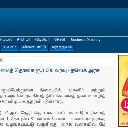
மையல்
சினிமா
வீடியோ
கேலரி
Business Directory
உலகம்
விளையாட்டு
மருத்துவம்
ம்
ிமைத் தொகை ரூ.1,000 வரவு - தவெக அரசு
ுப்பேற்றுள்ள நிலையில், மகளிர் மற்றும்
ய அரசின் முக்கியத் திட்டங்களைத் தடையின்றித்
ர் விஜய் உத்தரவிட்டுள்ளார்.
ர் 15-ஆம் தேதி தொடங்கப்பட்ட மகளிர் உரிமைத்
ுள்ள 1 கோடியே 31 லட்சம் பெண் பயனாளர்களுக்கு
000 வழங்கப்பட்டு வருகிறது. அந்த வகையில், மே