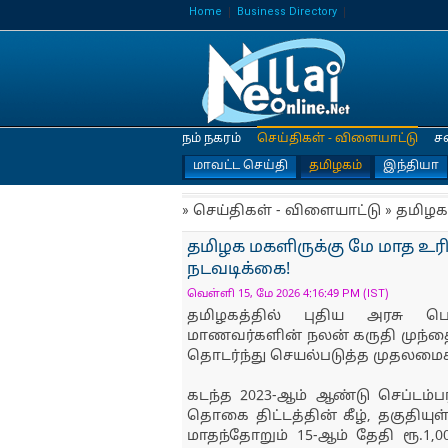
Home
Business Directory
நம் நகரம்
செய்திகள் - விளையாட்டு
ச
மாவட்ட செய்தி
தமிழகம்
இந்தியா
» செய்திகள் - விளையாட்டு » தமிழக
தமிழக மகளிருக்கு மே மாத உர
நடவடிக்கை!
வெள்ளி 15, மே 2026 4:16:49 PM (IST)
தமிழகத்தில் புதிய அரசு பொற
மாணவர்களின் நலன் கருதி முந்தை
தொடர்ந்து செயல்படுத்த முதலமைச்ச
கடந்த 2023-ஆம் ஆண்டு செப்டம்ப
தொகை திட்டத்தின் கீழ், தகுதிய
மாதந்தோறும் 15-ஆம் தேதி ரூ.1,