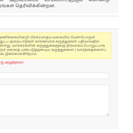
் அறிவிப்பைச் செயல்பாட்டிற்குக் கொண்டு
ரங்கள் தெரிவிக்கின்றன.
கள் தணிக்கையின்றி பிரசுரமாகும் வகையில் மென்பொருள்
்நுட்ப குறைபாடுகள் காரணமாக கருத்துக்கள் பதிவாவதில்
ுள்ளது. வாசகர்களின் கருத்துக்களுக்கு நிர்வாகம் பொறுப்பாக
் பிறர் மனதை புண்படுத்தகூடிய கருத்துகளை / வார்த்தைகளைப்
கேட்டுக்கொள்கிறோம்.
-ஐ அழுத்தவும்.