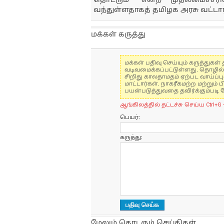
தொடரும்" என்ற முதலமைச்சரின
வந்துள்ளதாகத் தமிழக அரசு வட்டா
மக்கள் கருத்து
மக்கள் பதிவு செய்யும் கருத்து
வடிவமைக்கப்பட்டுள்ளது. தொழில
சிறிது காலதாமதம் ஏற்பட வாய்ப்ப
மாட்டார்கள். நாகரீகமற்ற மற்றும
பயன்படுத்துவதை தவிர்க்கும்படி 
ஆங்கிலத்தில் தட்டச்சு செய்ய Ctrl+G 
பெயர்:
கருத்து:
மேலும் தொடரும் செய்திகள்