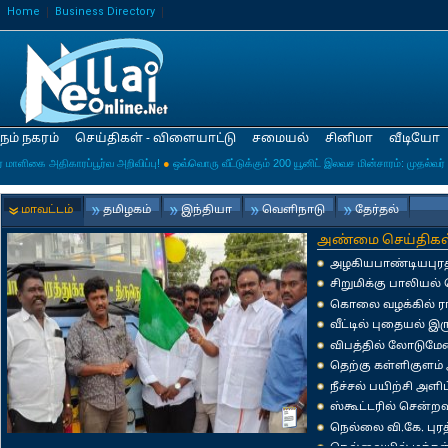
Home
Business Directory
நம் நகரம்
செய்திகள் - விளையாட்டு
சமையல்
சினிமா
வீடியோ
கை அதிகாரப்பூர்வ அறிவிப்பு!
●
ஒவ்வொரு வீட்டுக்கும் 200 யூனிட் இலவச மின்சாரம்: முதல்வர் விஜ
மாவட்டம்
தமிழகம்
இந்தியா
வெளிநாடு
தேர்தல்
அண்மை செய்திகள
அழகியபாண்டியபுரத்தி
சேவை : ஆர்.எஸ். மு
சிறுமிக்கு பாலிய
ஆண்டுகள் சிறை த
கொலை வழக்கில் ராக
தீர்ப்பு!
விடுதலை: திருநெல்வே
வீட்டில் புதையல் இர
பெண்ணிடம் ரூ.1.54 
விபத்தில் லோடுமேன்
லட்சம் இழப்பீடு வழங
தெற்கு கள்ளிகுளம
ஆண்டு திருவிழா: த
நீச்சல் பயிற்சி அள
பாலியல் தொல்லை க
ஸ்கூட்டரில் சென்றவர
NewsIcon
தாக்குதல்: திருநெல
நெல்லை வி.கே. புரத்த
திட்டம்: முதல்வர் வ