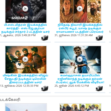
NewsIcon
NewsIcon
பி.எஸ்​.மித்​ரன் இயக்​கத்தில்
நிதேஷ் திவாரி இயக்கத்தில்
கார்த்தி - எஸ்​.ஜே.சூர்​யா
ரன்​பீர் கபூர், யாஷ் நடிக்கும்
நடிக்கும் சர்தார் 2 படத்தின் டீசர்
ராமாயணா படத்தின் ட்ரெய்லர்
1
1, ஆகஸ்ட் 2026 3:49:28 PM
31, ஜூலை 2026 11:31:30 AM
NewsIcon
Ne
NewsIcon
NewsIcon
மிஷ்கின் இயக்கத்தில் விஜய்
கமல்ஹாசன் தயாரிப்பில்
சேதுபதி நடிக்கும் டிரெயின்
ரஜினிகாந்த் நடிக்கும் தர்மன்
திரைப்படத்தின் டீசர்!
ஃபர்ஸ்ட் லுக் மேக்கிங் வீடியோ!
13, ஜூலை 2026 12:35:33 PM
25, ஜூன் 2026 4:45:12 PM
1
NewsIcon
Ne
படக்கேலரி