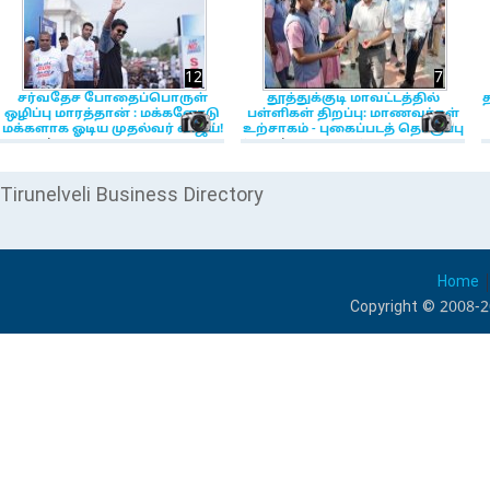
12
7
சர்வதேச போதைப்பொருள்
தூத்துக்குடி மாவட்டத்தில்
த
ஒழிப்பு மாரத்தான் : மக்களோடு
பள்ளிகள் திறப்பு: மாணவர்கள்
NewsIcon
Ne
மக்களாக ஓடிய முதல்வர் விஜய்!
உற்சாகம் - புகைப்படத் தொகுப்பு
26, ஜூன் 2026 11:59:02 AM
4, ஜூன் 2026 11:01:45 AM
1
Tirunelveli Business Directory
Home
Copyright © 2008-2