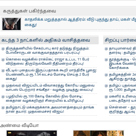
நெல்லையில் மக்கள் க
நலத்திட்ட உதவிகளை
கருத்துகள் பகிர்ந்தவை
காதலிக்க மறுத்ததால் ஆத்திரம்: வீடு புகுந்து தாய், மகள் ம
கைது!
Aug 9, 2026 - 09:10:12 AM
மது குடிக்க மனைவி பணம் தராததால் வாலிபர் தூக்கிட்டுத்
மேகதாது அணைக்கு எதிராக டெல்லி செல்லத் தயாரா?: த.
வேன் மீது கார் மோதி விபத்து: வாலிபர் பலி, 3 பேர் படுகாயம
ஆன்லைன் முதலீட்டு மோசடி: ரூ.75 லட்சம் சுருட்டிய வாலிபர்
கருங்குளம் அருகே வாழைத் தோட்டத்தில் தீ விபத்து
நெசவாளர்களை ஆதரிக்கக் கைத்தறிப் பொருட்களை வாங்கு
லாட்டரி நிறுவனத்திடம் ரூ.900 கோடி வாங்கியது ஏன்?: 
மதுரை - தூத்துக்குடி புதிய அகல ரயில் பாதை திட்டம் : ர
தூத்துக்குடி பிரபல ஸ்வீட் ஸ்டாலில் ஆடித் தள்ளுபடியில் அ
கடந்த 3 நாட்களில் அதிகம் வாசித்தவை
சிறப்பு பார்
சோகம்!
எம்.பி. சவால்!
போலீஸ் வலை!
மோடி வேண்டுகோள்!
விவாதம்!
டெண்டர் வெளியீடு!
Aug 6, 2026 - 11:57:42 AM
Aug 5, 2026 - 09:43:20 AM
Aug 7, 2026 - 11:12:09 AM
திருத்தணியில் சேகர்பாபு கார் தடுத்து நிறுத்தம்:
தாயுமானவர் தி
போலீசாருடன் வாக்குவாதத்தால் பரபரப்பு!
தளர்வு : தமிழ்ந
Aug 8, 2026 - 11:33:57 AM
Aug 8, 2026 - 10:47:42 AM
Aug 8, 2026 - 09:09:29 AM
Aug 7, 2026 - 04:44:44 PM
Aug 7, 2026 - 08:40:48 PM
Aug 6, 2026 - 09:23:56 PM
கொலை வழக்கில் ராக்கெட் ராஜா உட்பட 11 பேர்
தூத்துக்குடி 
விடுதலை: திருநெல்வேலி நீதிமன்றம் தீர்ப்பு!
இயக்க வேண்டு
கோரிக்கை
வீட்டில் புதையல் இருப்பதாகக் கூறி மாந்திரீக பூஜை:
பெண்ணிடம் ரூ.1.54 லட்சம் மோசடி செய்த 2 பேர்
தமிழகத்தின் 
கைது!
ஆகிறது துாத்துக
முதல்வர் விஜய்யிடம் விவாகரத்து கோரிய மனுவை
தமிழ்ப் புதல்வ
வாபஸ் பெற்றார் சங்கீதா - வழக்கு முடித்து வைப்பு!
ரூ.1,000: தமிழ
பழநியில் ரூ.100 கோடி கோவில் நில மோசடி:
மகளிர் உரிமை
கைதான வழக்கறிஞர் சிறையில் உயிரிழப்பு!
படைத்தோர் யார
தமிழ்நாட்டு மக்களுக்காக அவமானத்தையும் தாங்க
சென்னை – தூத
நான் தயார்: முதலமைச்சர் விஜய்!
குறித்து ஆய்வு
அண்மை வீடியோ