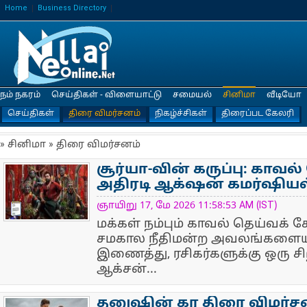
Home
Business Directory
நம் நகரம்
செய்திகள் - விளையாட்டு
சமையல்
சினிமா
வீடியோ
செய்திகள்
திரை விமர்சனம்
நிகழ்ச்சிகள்
திரைப்பட கேலரி
» சினிமா » திரை விமர்சனம்
சூர்யா-வின் கருப்பு: காவல
அதிரடி ஆக்‌ஷன் கமர்ஷியல்
NewsIcon
ஞாயிறு 17, மே 2026 11:58:53 AM (IST)
மக்கள் நம்பும் காவல் தெய்வக் க
சமகால நீதிமன்ற அவலங்களையும
இணைத்து, ரசிகர்களுக்கு ஒரு ச
ஆக்சன்...
தனுஷின் கர திரை விமர்ச