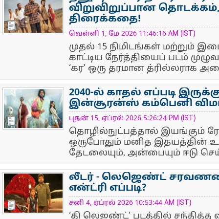
விறுவிறுப்பான தொடக்கம்,
திரைக்கதை!
NewsIcon
வெள்ளி 1, மே 2026 11:46:16 AM (IST)
முதல் 15 நிமிடங்கள் மற்றும் இ
காட்டிய நேர்த்தியைப் படம் முழுவத
‘கர’ ஒரு தரமான த்ரில்லராக அமை
2040-ல் காதல் எப்படி இருக்கு
இன்சூரன்ஸ் கம்பெனி விமர
NewsIcon
புதன் 15, ஏப்ரல் 2026 5:26:24 PM (IST)
தொழில்நுட்பத்தால் இயங்கும் 
ஒருபோதும் மனித இதயத்தின்
தேடலையும், அன்பையும் ஈடு செய்
லீடர் - லெஜெண்ட் சரவணனி
என்ட்ரி எப்படி?
NewsIcon
சனி 4, ஏப்ரல் 2026 10:53:44 AM (IST)
‘தி லெஜண்ட்’ படத்தில் சந்தித்