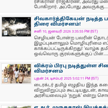
ரசிகரான ராஜ்கிரண், அவரது மறை
போகிறார். அப்போது அவருக்கு...
சிவகார்த்திகேயன் நடித்த ப
திரை விமர்சனம்!
NewsIcon
சனி 10, ஜனவரி 2026 3:35:55 PM (IST)
செழியன் போன்ற பலரின் தொடர்
இழப்புகளாலும் மொழியுரிமை எப
காக்கப்பட்டிருக்கிறது! ‘வாழ்க தம
ஒவ்வொரு குரல்களுக்குப் பின்...
விக்ரம் பிரபு நடித்துள்ள ச
விமர்சனம்
NewsIcon
புதன் 24, டிசம்பர் 2025 5:02:11 PM (IST)
டைரக்டர் தமிழ் எழுதிய இந்த கதை
விறுவிறுப்பும் கூட்டியதுடன், க
அரசியலையும் ‘நறுக்' என்று சொல்ல
ஏ.ஆர். முருகதாஸ் இயக்கத்