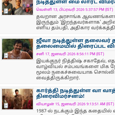
நடித்துள்ள மை லார்ட் விமர
NewsIcon
வெள்ளி 13, பிப்ரவரி 2026 5:37:57 PM (IST)
தவறான அரசாங்க ஆவணங்களால
இருந்தும் 'இறந்தவர்களாக' அறிவ
எளிய தம்பதி, அதிகார வர்க்கத்தின்
ஜீவா நடித்துள்ள தலைவர் த
தலைமையில் திரைப்பட விம
NewsIcon
சனி 17, ஜனவரி 2026 8:56:11 PM (IST)
இயக்குநர் நித்திஷ் சகாதேவ், எ
வாழ்வியல் சம்பவங்களை மிக நே
மூலம் நகைச்சுவையாக சொல்லி 
வைத்திருக்கிறார்.
கார்த்தி நடித்துள்ள வா வாத
திரைவிமர்சனம்!
NewsIcon
வியாழன் 15, ஜனவரி 2026 9:13:51 AM (IST)
1987-ல் நடக்கும் இந்த கதையில் 