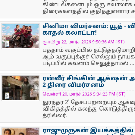
கிண்டல்களையும் ஒரு சவாலாக ஏற
திரைக்களத்தில் குதித்துள்ளார்
சினிமா விமர்சனம்: யூத் - 
காதல் கலாட்டா!
NewsIcon
ஞாயிறு 22, மார்ச் 2026 9:50:36 AM (IST)
பத்தாம் வகுப்பில் தட்டுத்தடுமாறி
ஆம் வகுப்புக்குச் செல்லும் நா
படிப்பில் கவனம் செலுத்தாமல் ...
ரன்வீர் சிங்கின் ஆக்‌ஷன் அ
2 திரை விமர்சனம்
NewsIcon
வெள்ளி 20, மார்ச் 2026 5:34:23 PM (IST)
துரந்தர் 2' தேசப்பற்றையும் ஆக
விகிதத்தில் கலந்து கொடுத்திரு
த்ரில்லர்.
ராஜுமுருகன் இயக்கத்தில் 