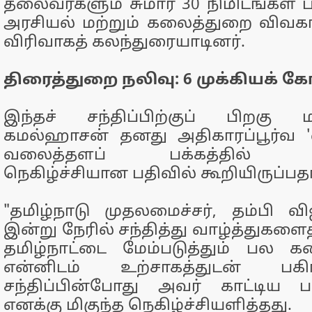
தலைவர்களும் சுமார் 30 நிமிடங்கள்
அரசியல் மற்றும் கலைத்துறை விவகார
விரிவாகத் கலந்துரையாடினர்.
திரைத்துறை நலிவு: 6 முக்கியக் க
இந்தச் சந்திப்பிற்குப் பிறகு
கமல்ஹாசன் தனது அதிகாரப்பூர்வ 'எ
வலைத்தளப் பக்கத்தில் வெ
நெகிழ்ச்சியான பதிவில் கூறியிருப்பத
"தமிழ்நாடு முதலமைச்சர், தம்பி 
இன்று நேரில் சந்தித்து வாழ்த்துகளைத
தமிழ்நாட்டை மேம்படுத்தும் பல
என்னிடம் உற்சாகத்துடன் பகிர்
சந்திப்பின்போது அவர் காட்டிய ப
எனக்கு மிகுந்த நெகிழ்ச்சியளித்தது.