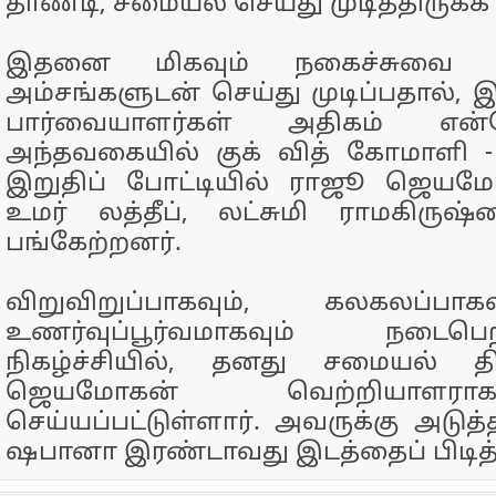
தாண்டி, சமையல் செய்து முடித்திருக்
இதனை மிகவும் நகைச்சுவை ப
அம்சங்களுடன் செய்து முடிப்பதால், இந
பார்வையாளர்கள் அதிகம் என்
அந்தவகையில் குக் வித் கோமாளி - 6
இறுதிப் போட்டியில் ராஜூ ஜெயம
உமர் லத்தீப், லட்சுமி ராமகிரு
பங்கேற்றனர்.
விறுவிறுப்பாகவும், கலகலப்பாக
உணர்வுப்பூர்வமாகவும் நடை
நிகழ்ச்சியில், தனது சமையல் 
ஜெயமோகன் வெற்றியாளராக
செய்யப்பட்டுள்ளார். அவருக்கு அடுத
ஷபானா இரண்டாவது இடத்தைப் பிடித்த