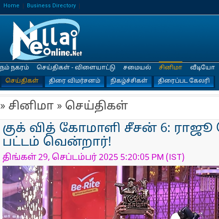
Home
Business Directory
நம் நகரம்
செய்திகள் - விளையாட்டு
சமையல்
சினிமா
வீடியோ
செய்திகள்
திரை விமர்சனம்
நிகழ்ச்சிகள்
திரைப்பட கேலரி
» சினிமா » செய்திகள்
குக் வித் கோமாளி சீசன் 6: ரா
பட்டம் வென்றார்!
திங்கள் 29, செப்டம்பர் 2025 5:20:05 PM (IST)