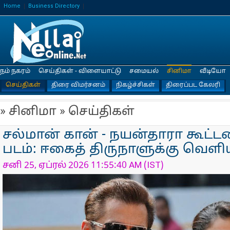
Home
Business Directory
நம் நகரம்
செய்திகள் - விளையாட்டு
சமையல்
சினிமா
வீடியோ
செய்திகள்
திரை விமர்சனம்
நிகழ்ச்சிகள்
திரைப்பட கேலரி
» சினிமா » செய்திகள்
சல்மான் கான் - நயன்தாரா கூட்ட
படம்: ஈகைத் திருநாளுக்கு வெளிய
சனி 25, ஏப்ரல் 2026 11:55:40 AM (IST)