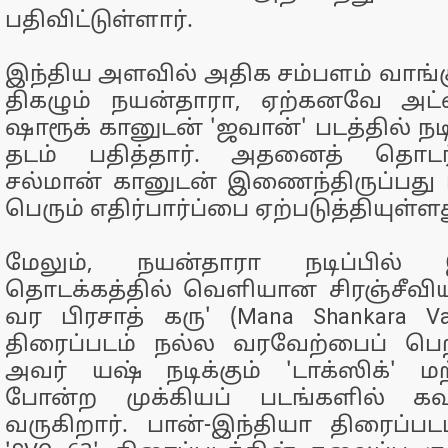
பதிவிட்டுள்ளார்.
இந்திய அளவில் அதிக சம்பளம் வாங்க
திகழும் நயன்தாரா, ஏற்கனவே அட்ல
ஷாரூக் கானுடன் 'ஜவான்' படத்தில் நடி
தடம் பதித்தார். அதனைத் தொடர்
சல்மான் கானுடன் இணைந்திருப்பது
பெரும் எதிர்பார்ப்பை ஏற்படுத்தியுள்ளத
மேலும், நயன்தாரா நடிப்பில்
தொடக்கத்தில் வெளியான சிரஞ்சீவி
வர பிரசாத் கரு' (Mana Shankara Va
திரைப்படம் நல்ல வரவேற்பைப் பெற
அவர் யஷ் நடிக்கும் 'டாக்ஸிக்' மற
போன்ற முக்கியப் படங்களில் கவ
வருகிறார். பான்-இந்தியா திரைப்ப