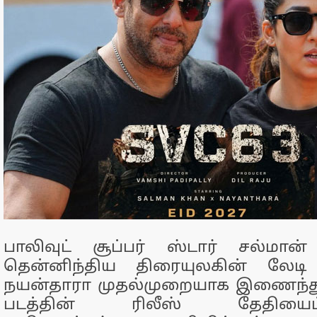
பாலிவுட் சூப்பர் ஸ்டார் சல்மான
தென்னிந்திய திரையுலகின் லேடி ச
நயன்தாரா முதல்முறையாக இணைந்து ந
படத்தின் ரிலீஸ் தேதியைப