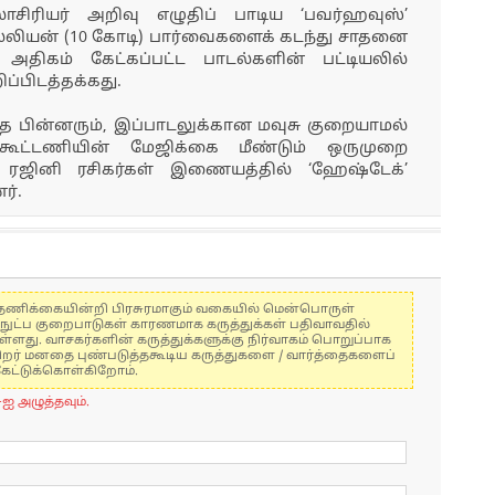
சிரியர் அறிவு எழுதிப் பாடிய ‘பவர்ஹவுஸ்’
ில்லியன் (10 கோடி) பார்வைகளைக் கடந்து சாதனை
அதிகம் கேட்கப்பட்ட பாடல்களின் பட்டியலில்
ப்பிடத்தக்கது.
 பின்னரும், இப்பாடலுக்கான மவுசு குறையாமல்
கூட்டணியின் மேஜிக்கை மீண்டும் ஒருமுறை
ை ரஜினி ரசிகர்கள் இணையத்தில் ‘ஹேஷ்டேக்’
ர்.
கள் தணிக்கையின்றி பிரசுரமாகும் வகையில் மென்பொருள்
்நுட்ப குறைபாடுகள் காரணமாக கருத்துக்கள் பதிவாவதில்
ுள்ளது. வாசகர்களின் கருத்துக்களுக்கு நிர்வாகம் பொறுப்பாக
் பிறர் மனதை புண்படுத்தகூடிய கருத்துகளை / வார்த்தைகளைப்
கேட்டுக்கொள்கிறோம்.
-ஐ அழுத்தவும்.