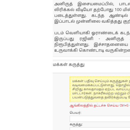
அனிருத் இசையமைப்பில், பாடலா
லிரிக்கல் வீடியோ தற்போது 100 ம
படைத்துள்ளது. கடந்த ஆண்டில் 
இப்பாடல் முன்னிலை வகித்தது குறி
படம் வெளியாகி ஓராண்டைக் கடந்த
இருப்பது ரஜினி - அனிருத் 
நிரூபித்துள்ளது. இச்சாதனைய
உருவாக்கி கொண்டாடி வருகின்றன
மக்கள் கருத்து
மக்கள் பதிவு செய்யும் கருத்து
வடிவமைக்கப்பட்டுள்ளது. தொழில
சிறிது காலதாமதம் ஏற்பட வாய்ப்ப
மாட்டார்கள். நாகரீகமற்ற மற்றும
பயன்படுத்துவதை தவிர்க்கும்படி 
ஆங்கிலத்தில் தட்டச்சு செய்ய Ctrl+G 
பெயர்:
கருத்து: