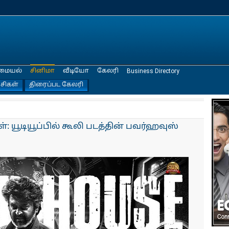
மையல்
சினிமா
வீடியோ
கேலரி
Business Directory
்சிகள்
திரைப்பட கேலரி
: யூடியூப்பில் கூலி படத்தின் பவர்ஹவுஸ்