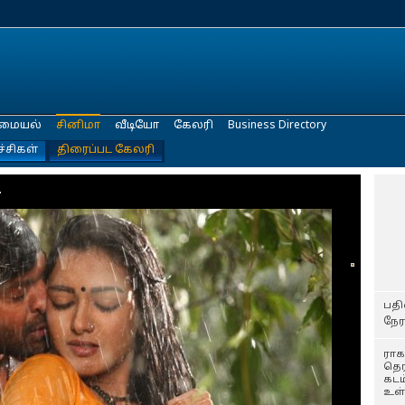
மையல்
சினிமா
வீடியோ
கேலரி
Business Directory
ச்சிகள்
திரைப்பட கேலரி
.
பதி
நேர
ரா
தெர
கட
உள்