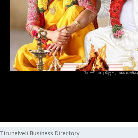
யோகி பாபு ஜோடியாக மனிஷா 
Tirunelveli Business Directory