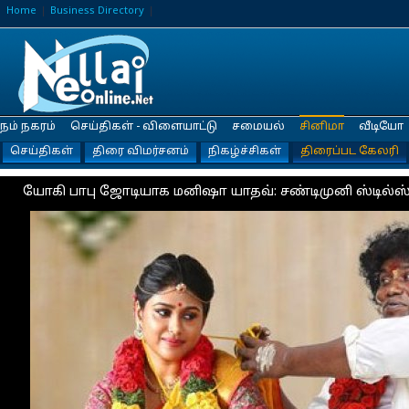
Home
Business Directory
நம் நகரம்
செய்திகள் - விளையாட்டு
சமையல்
சினிமா
வீடியோ
செய்திகள்
திரை விமர்சனம்
நிகழ்ச்சிகள்
திரைப்பட கேலரி
யோகி பாபு ஜோடியாக மனிஷா யாதவ்: சண்டிமுனி ஸ்டில்ஸ்