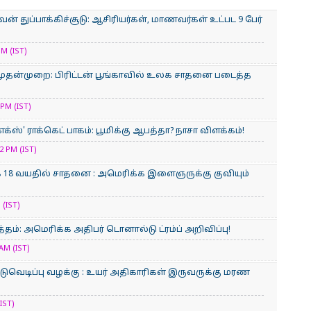
் துப்பாக்கிச்சூடு: ஆசிரியர்கள், மாணவர்கள் உட்பட 9 பேர்
M (IST)
ுதன்முறை: பிரிட்டன் பூங்காவில் உலக சாதனை படைத்த
PM (IST)
்ஸ்' ராக்கெட் பாகம்: பூமிக்கு ஆபத்தா? நாசா விளக்கம்!
 PM (IST)
க 18 வயதில் சாதனை : அமெரிக்​க இளைஞருக்கு குவியும்
 (IST)
்தம்: அமெரிக்க அதிபர் டொனால்டு ட்ரம்ப் அறிவிப்பு!
AM (IST)
ுவெடிப்பு வழக்கு : உயர் அதிகாரிகள் இருவருக்கு மரண
IST)