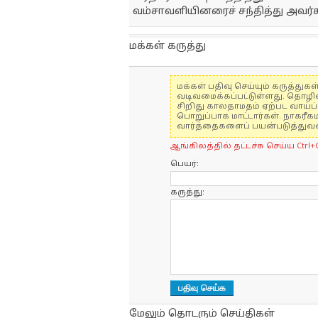
வம்சாவளியினரைச் சந்தித்து அவர்க
மக்கள் கருத்து
மக்கள் பதிவு செய்யும் கருத்த
வடிவமைக்கப்பட்டுள்ளது. தொழி
சிறிது காலதாமதம் ஏற்பட வாய்ப்ப
பொறுப்பாக மாட்டார்கள். நாகரீக
வார்த்தைகளைப் பயன்படுத்துவதை
ஆங்கிலத்தில் தட்டச்சு செய்ய Ctrl+
பெயர்:
கருத்து:
மேலும் தொடரும் செய்திகள்