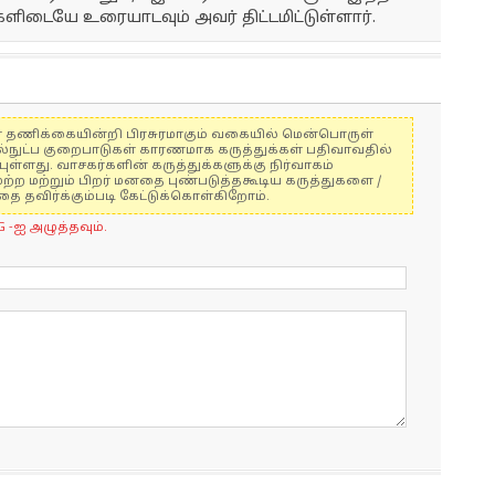
ளிடையே உரையாடவும் அவர் திட்டமிட்டுள்ளார்.
ுகள் தணிக்கையின்றி பிரசுரமாகும் வகையில் மென்பொருள்
ல்நுட்ப குறைபாடுகள் காரணமாக கருத்துக்கள் பதிவாவதில்
ுள்ளது. வாசகர்களின் கருத்துக்களுக்கு நிர்வாகம்
மற்ற மற்றும் பிறர் மனதை புண்படுத்தகூடிய கருத்துகளை /
 தவிர்க்கும்படி கேட்டுக்கொள்கிறோம்.
G -ஐ அழுத்தவும்.