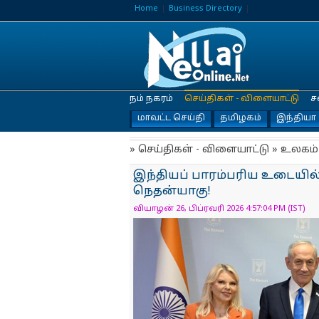
Home
Business Directory
நம் நகரம்
செய்திகள் - விளையாட்டு
ச
மாவட்ட செய்தி
தமிழகம்
இந்தியா
» செய்திகள் - விளையாட்டு » உலகம்
இந்தியப் பாரம்பரிய உடையில
நெதன்யாகு!
வியாழன் 26, பிப்ரவரி 2026 4:57:04 PM (IST)