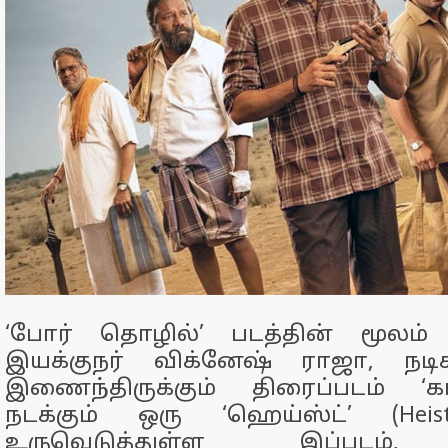
‘போர் தொழில்’ படத்தின் மூலம்
இயக்குநர் விக்னேஷ் ராஜா, நடி
இணைந்திருக்கும் திரைப்படம் ‘கர
நடக்கும் ஒரு ‘ஹெய்ஸ்ட்’ (Heis
உருவெடுத்துள்ள இப்படம், 