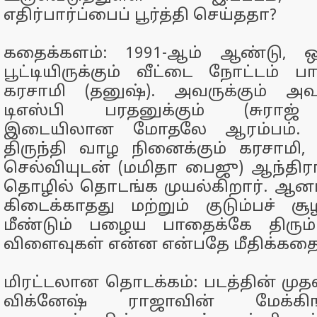
எதிர்பார்ப்பைப் பூர்த்தி செய்ததா?
கதைக்களம்: 1991-ஆம் ஆண்டு, ஒ
பூட்டியிருக்கும் வீட்டை நோட்டம் பார
கரசாமி (தனுஷ்). அவருக்கும் அவர
டிஎஸ்பி பரதனுக்கும் (சுராஜ்
இடையிலான மோதலே ஆரம்பம். ஒர
திருந்தி வாழ நினைக்கும் கரசாம
செல்வியுடன் (மமிதா பைஜு) ஆந்திராவ
தொழில் தொடங்க முயல்கிறார். ஆனா
கிடைக்காதது மற்றும் குடும்பச் 
மீண்டும் பழைய பாதைக்கே திரும்ப
விளைவுகள் என்ன என்பதே மீதிக்கதை
மிரட்டலான தொடக்கம்: படத்தின் முதல
விக்னேஷ் ராஜாவின் மேக்க