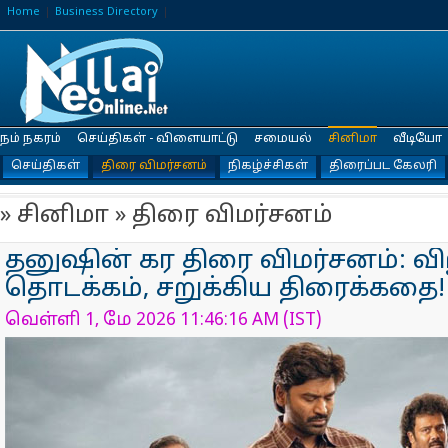
Home
Business Directory
நம் நகரம்
செய்திகள் - விளையாட்டு
சமையல்
சினிமா
வீடியோ
செய்திகள்
திரை விமர்சனம்
நிகழ்ச்சிகள்
திரைப்பட கேலரி
» சினிமா » திரை விமர்சனம்
தனுஷின் கர திரை விமர்சனம்: வ
தொடக்கம், சறுக்கிய திரைக்கதை!
வெள்ளி 1, மே 2026 11:46:16 AM (IST)