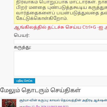
நிர்வாகம் பொறுப்பாக மாட்டார்கள். நாக
பிறர் மனதை புண்படுத்தகூடிய கருத்த
வார்த்தைகளைப் பயன்படுத்துவதை தவிர
கேட்டுக்கொள்கிறோம்.
ஆங்கிலத்தில் தட்டச்சு செய்ய Ctrl+G -ஐ அ
பெயர்:
கருத்து:
மேலும் தொடரும் செய்திகள்
சூர்யா-வின் கருப்பு: காவல் தெய்வத்தின் அதிரடி ஆக்‌ஷன்