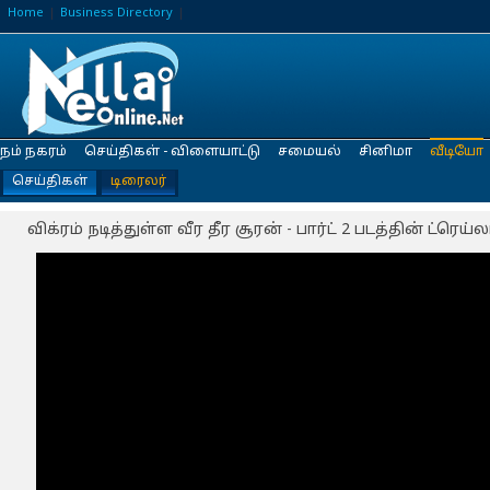
Home
Business Directory
நம் நகரம்
செய்திகள் - விளையாட்டு
சமையல்
சினிமா
வீடியோ
செய்திகள்
டிரைலர்
விக்ரம் நடித்துள்ள வீர தீர சூரன் - பார்ட் 2 படத்தின் ட்ரெய்லர