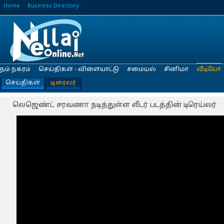
Home
Business Directory
நம் நகரம்
செய்திகள் - விளையாட்டு
சமையல்
சினிமா
வீடியோ
செய்திகள்
டிரைலர்
லெஜெண்ட் சரவணா நடித்துள்ள லீடர் படத்தின் டிரெய்லர்