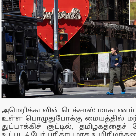
அமெரிக்காவின் டெக்சாஸ் மாகாணம் 
உள்ள பொழுதுபோக்கு மையத்தில் மர்
துப்பாக்கிச் சூட்டில், தமிழகத்தைச
உட்பட 4 பேர் பரிதாபமாக உயிரிழந்தனர