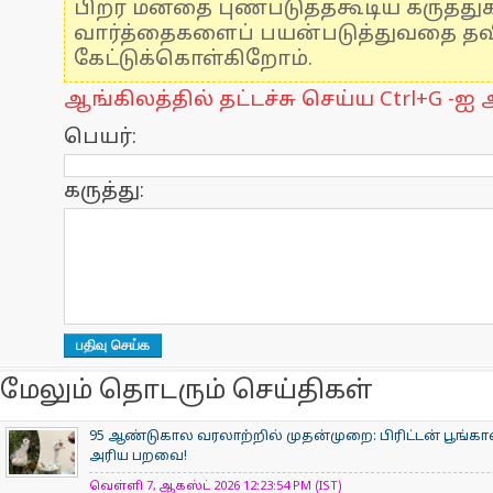
பிறர் மனதை புண்படுத்தகூடிய கருத்த
வார்த்தைகளைப் பயன்படுத்துவதை தவிர
கேட்டுக்கொள்கிறோம்.
ஆங்கிலத்தில் தட்டச்சு செய்ய Ctrl+G -ஐ அ
பெயர்:
கருத்து:
மேலும் தொடரும் செய்திகள்
95 ஆண்டுகால வரலாற்றில் முதன்முறை: பிரிட்டன் பூங
அரிய பறவை!
வெள்ளி 7, ஆகஸ்ட் 2026 12:23:54 PM (IST)