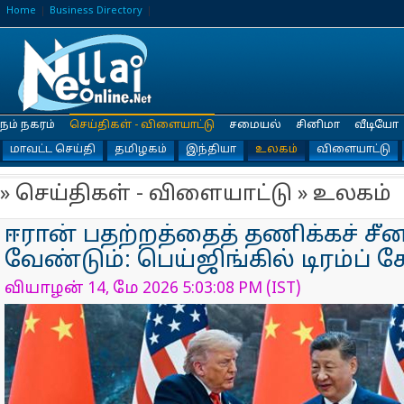
Home
Business Directory
நம் நகரம்
செய்திகள் - விளையாட்டு
சமையல்
சினிமா
வீடியோ
மாவட்ட செய்தி
தமிழகம்
இந்தியா
உலகம்
விளையாட்டு
» செய்திகள் - விளையாட்டு » உலகம்
ஈரான் பதற்றத்தைத் தணிக்கச் ச
வேண்டும்: பெய்ஜிங்கில் டிரம்ப் 
வியாழன் 14, மே 2026 5:03:08 PM (IST)