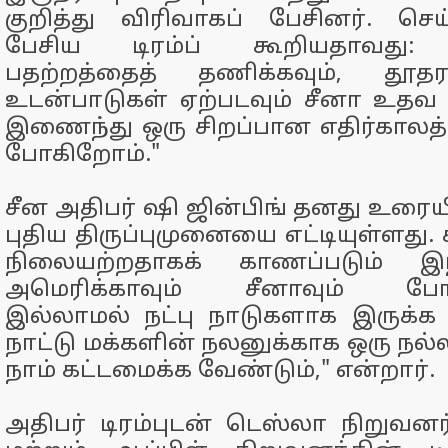
குறித்து விரிவாகப் பேசினர். செய
பேசிய டிரம்ப் கூறியதாவது:
பதற்றத்தைத் தணிக்கவும், தூத
உடன்பாடுகள் ஏற்படவும் சீனா உதவ 
இணைந்து ஒரு சிறப்பான எதிர்காலத
போகிறோம்."
சீன அதிபர் ஷி ஜின்பிங் தனது உரையி
புதிய திருப்புமுனையை எட்டியுள்ளது. 
நிலையற்றதாகக் காணப்படும் இந்
அமெரிக்காவும் சீனாவும் போட
இல்லாமல் நட்பு நாடுகளாக இருக்க
நாட்டு மக்களின் நலனுக்காக ஒரு நல்
நாம் கட்டமைக்க வேண்டும்," என்றார்.
அதிபர் டிரம்புடன் டெஸ்லா நிறுவன