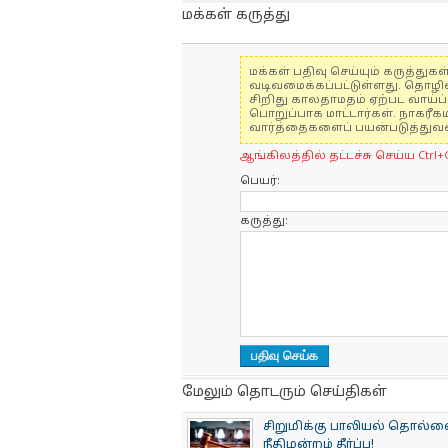
மக்கள் கருத்து
மக்கள் பதிவு செய்யும் கருத்த
வடிவமைக்கப்பட்டுள்ளது. தொழி
சிறிது காலதாமதம் ஏற்பட வாய்ப்ப
பொறுப்பாக மாட்டார்கள். நாகரீக
வார்த்தைகளைப் பயன்படுத்துவதை
ஆங்கிலத்தில் தட்டச்சு செய்ய Ctrl+
பெயர்:
கருத்து:
மேலும் தொடரும் செய்திகள்
சிறுமிக்கு பாலியல் தொல
நீதிமன்றம் தீர்ப்பு!