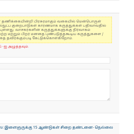
ுகள் தணிக்கையின்றி பிரசுரமாகும் வகையில் மென்பொருள்
ல்நுட்ப குறைபாடுகள் காரணமாக கருத்துக்கள் பதிவாவதில்
ுள்ளது. வாசகர்களின் கருத்துக்களுக்கு நிர்வாகம்
மற்ற மற்றும் பிறர் மனதை புண்படுத்தகூடிய கருத்துகளை /
 தவிர்க்கும்படி கேட்டுக்கொள்கிறோம்.
G -ஐ அழுத்தவும்.
்லை: இளைஞருக்கு 15 ஆண்டுகள் சிறை தண்டனை- நெல்லை