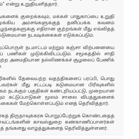
" என்று உறுதியளித்தார்.
ங்களைக் குறைக்கவும், மக்கள் பாதுகாப்பை உறுதி
முக்கிய அம்சங்களுக்குத் தனிப்பக்க கவனம்
குழந்தைகளுக்கு எதிரான குற்றங்கள் மீது எவ்விதத்
கடுமையான நடவடிக்கைகள் எடுக்கப்படும்.
்பொருள் நடமாட்டம் மற்றும் கஞ்சா விற்பனையை
் பணிகள் முடுக்கிவிடப்படும். சமூகத்தில் சாதி
 அற்ற அமைதியான நல்லிணக்கச் சூழலைப் பேணிக்
.
ிகளில் தேவையற்ற வதந்திகளைப் பரப்பி, பொது
ர்கள் மீது சட்டப்படி கடுமையான பிரிவுகளில்
ிகம் நடக்கும் பகுதிகள் கண்டறியப்பட்டு, முறையான
றும் கட்டுப்பாடுகள் மூலம் சாலை விபத்துகளைக்
்கைகள் மேற்கொள்ளப்படும் எனத் தெரிவித்தார்.
யாகத் திருநாவுக்கரசு பொறுப்பேற்றுக் கொண்டதைத்
ட மாவட்டங்களின் காவல்துறை கண்காணிப்பாளர்கள்
ுத் தங்களது வாழ்த்துகளைத் தெரிவித்துள்ளனர்.