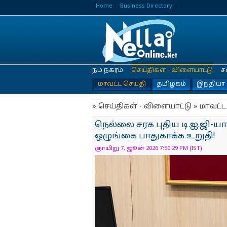
Home
Business Directory
நம் நகரம்
செய்திகள் - விளையாட்டு
ச
மாவட்ட செய்தி
தமிழகம்
இந்தியா
» செய்திகள் - விளையாட்டு » மாவட்ட
நெல்லை சரக புதிய டி.ஐ.ஜி-யாக
ஒழுங்கை பாதுகாக்க உறுதி!
ஞாயிறு 7, ஜூன் 2026 7:50:29 PM (IST)