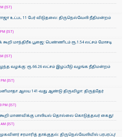
M (IST)
ாஜா உட்பட 11 பேர் விடுதலை: திருநெல்வேலி நீதிமன்றம்
PM (IST)
க் கூறி மாந்திரீக பூஜை: பெண்ணிடம் ரூ.1.54 லட்சம் மோசடி
M (IST)
்த வழக்கு: ரூ.66.26 லட்சம் இழப்பீடு வழங்க நீதிமன்றம்
PM (IST)
பனிமாதா ஆலய 141-வது ஆண்டு திருவிழா: திருத்தேர்
 PM (IST)
கக் கூறி மாணவிக்கு பாலியல் தொல்லை கொடுத்தவர் கைது!
AM (IST)
ிமுகவினர் சரமாரித் தாக்குதல்: திருநெல்வேலியில் பரபரப்பு!