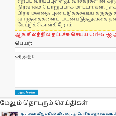
ஏற்பட வாய்ப்புள்ளது. வாசகர்களின் கரு
நிர்வாகம் பொறுப்பாக மாட்டார்கள். நாக
பிறர் மனதை புண்படுத்தகூடிய கருத்த
வார்த்தைகளைப் பயன்படுத்துவதை தவிர
கேட்டுக்கொள்கிறோம்.
ஆங்கிலத்தில் தட்டச்சு செய்ய Ctrl+G -ஐ அ
பெயர்:
கருத்து:
மேலும் தொடரும் செய்திகள்
முதல்வர் விஜய்யிடம் விவாகரத்து கோரிய மனுவை வாபஸ் 