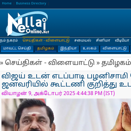
Home
Business Directory
நம் நகரம்
செய்திகள் - விளையாட்டு
சமையல்
சினிமா
வீடியோ
மாவட்ட செய்தி
தமிழகம்
இந்தியா
உலகம்
விளையாட்டு
» செய்திகள் - விளையாட்டு » தமிழகம்
விஜய் உடன் எடப்பாடி பழனிசாமி ப
ஜனவரியில் கூட்டணி குறித்து உ
வியாழன் 9, அக்டோபர் 2025 4:44:38 PM (IST)