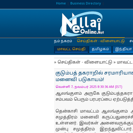
Home
Business Directory
நம் நகரம்
செய்திகள் - விளையாட்டு
ச
மாவட்ட செய்தி
தமிழகம்
இந்தியா
» செய்திகள் - விளையாட்டு » மாவட்ட
குடும்பத் தகராறில் சரமாரியாக
மனைவி படுகாயம்!
வெள்ளி 7, நவம்பர் 2025 8:30:36 AM (IST)
ஆலங்குளம் அருகே குடும்பத்தகர
சம்பவம் பெரும் பரபரப்பை ஏற்படுத்
தென்காசி மாவட்டம் ஆலங்குளம் 
சமுத்திரம் மனைவி கருப்பதுரைச்ச
உள்ளனர். இவர்கள் அனைவருக்கும்
முன்பு சமுத்திரம் இறந்துவிட்ட