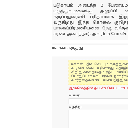
படுகாயம் அடைந்த 2 பேரையும் 
மருத்துவமனைக்கு அனுப்பி 
கருப்பதுரைச்சி பரிதாபமாக இறந்
வருகிறது. இந்த கொலை குறித்து
பாலசுப்பிரமணியனை தேடி வந்த
சரண் அடைந்தார். அவரிடம் போலீச
மக்கள் கருத்து
மக்கள் பதிவு செய்யும் கருத்த
வடிவமைக்கப்பட்டுள்ளது. தொழி
சிறிது காலதாமதம் ஏற்பட வாய்ப்ப
பொறுப்பாக மாட்டார்கள். நாகரீக
வார்த்தைகளைப் பயன்படுத்துவதை
ஆங்கிலத்தில் தட்டச்சு செய்ய Ctrl+
பெயர்:
கருத்து: