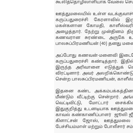
கூலித்தொழிலாளியாக வேலை செய்த
ஊத்துமலையில் உள்ள வடக்குவாச்ச
கருப்பதுரைச்சி கேரளாவில் இ
மகள்களான கோமதி, காளீஸ்வரி (33
அழைத்தார். நேற்று முன்தினம் தி
கணவரான சுரண்டை அருகே உள்
பாலசுப்பிரமணியன் (40) தனது மனை
அப்போது கணவன்-மனைவி இடையே தி
கருப்பதுரைச்சி கண்டித்தார். இதி
இருந்த அரிவாளை எடுத்துக்
விரட்டினார். அவர் அலறிக்கொண்டு வ
சென்ற பாலசுப்பிரமணியன், காளீஸ்
இதனை கண்ட அக்கம்பக்கத்தினர்
மீண்டும் வீட்டிற்கு சென்றார். அ
வெட்டிவிட்டு, மோட்டார் சைக்கி
இதுகுறித்து உடனடியாக ஊத்துமலை 
காவல் கண்காணிப்பாளர் ஜூலி ஜீ
கிளாட்சன் ஜோஸ், ஊத்துமலை இன
பேச்சியம்மாள் மற்றும் போலீசார் ச