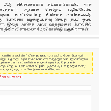
மீட்டு சிகிச்சைக்காக சங்கரன்கோவில் அரசு
வைத்தனர். ஆனால் செல்லும் வழியிலேயே
தார். காளீஸ்வரிக்கு சிகிச்சை அளிக்கப்பட்டு
 போலீசார் வழக்குப்பதிவு செய்து தப்பி ஓடிய
னர். இதை அறிந்த அவர் ஊத்துமலை போலீசில்
ார் தீவிர விசாரணை மேற்கொண்டு வருகிறார்கள்.
ுகள் தணிக்கையின்றி பிரசுரமாகும் வகையில் மென்பொருள்
ல்நுட்ப குறைபாடுகள் காரணமாக கருத்துக்கள் பதிவாவதில்
ுள்ளது. வாசகர்களின் கருத்துக்களுக்கு நிர்வாகம்
மற்ற மற்றும் பிறர் மனதை புண்படுத்தகூடிய கருத்துகளை /
 தவிர்க்கும்படி கேட்டுக்கொள்கிறோம்.
G -ஐ அழுத்தவும்.