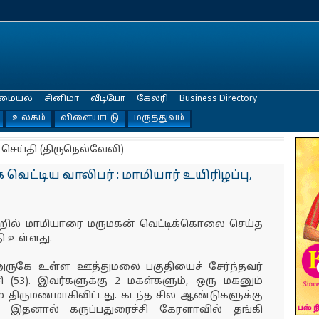
மையல்
சினிமா
வீடியோ
கேலரி
Business Directory
உலகம்
விளையாட்டு
மருத்துவம்
 செய்தி (திருநெல்வேலி)
 வெட்டிய வாலிபர் : மாமியார் உயிரிழப்பு,
ாறில் மாமியாரை மருமகன் வெட்டிக்கொலை செய்த
தி உள்ளது.
அருகே உள்ள ஊத்துமலை பகுதியைச் சேர்ந்தவர்
ி (53). இவர்களுக்கு 2 மகள்களும், ஒரு மகனும்
 திருமணமாகிவிட்டது. கடந்த சில ஆண்டுகளுக்கு
ார். இதனால் கருப்பதுரைச்சி கேரளாவில் தங்கி