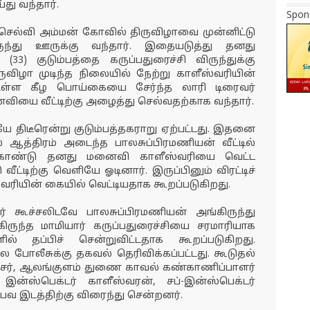
ு வந்தார்.
Spon
ெல்வி அம்மன் கோவில் திருவிழாவை முன்னிட்டு
ருந்து ஊருக்கு வந்தார். இதையடுத்து தனது
) குடும்பத்தை கருப்பதுரைச்சி விருந்துக்கு
ருவிழா முடிந்த நிலையில் நேற்று காளீஸ்வரியின்
ள கீழ பொய்கையை சேர்ந்த லாரி டிரைவர்
வியை வீட்டிற்கு அழைத்து செல்வதற்காக வந்தார்.
டீரென்று குடும்பத்தகராறு ஏற்பட்டது. இதனை
ல் ஆத்திரம் அடைந்த பாலசுப்பிரமணியன் வீட்டில்
 கொண்டு தனது மனைவி காளீஸ்வரியை வெட்ட
ீட்டிற்கு வெளியே ஓடினார். இருப்பினும் விரட்டிச்
வரியின் கையில் வெட்டியதாக கூறப்படுகிறது.
 கூச்சலிடவே பாலசுப்பிரமணியன் அங்கிருந்து
ங்கிருந்த மாமியார் கருப்பதுரைச்சியை சரமாரியாக
ளில் தப்பிச் சென்றுவிட்டதாக கூறப்படுகிறது.
போலீசுக்கு தகவல் தெரிவிக்கப்பட்டது. கூடுதல்
சர், ஆலங்குளம் துணை காவல் கண்காணிப்பாளர்
்ஸ்பெக்டர் காளீஸ்வரன், சப்-இன்ஸ்பெக்டர்
ம்பவ இடத்திற்கு விரைந்து சென்றனர்.