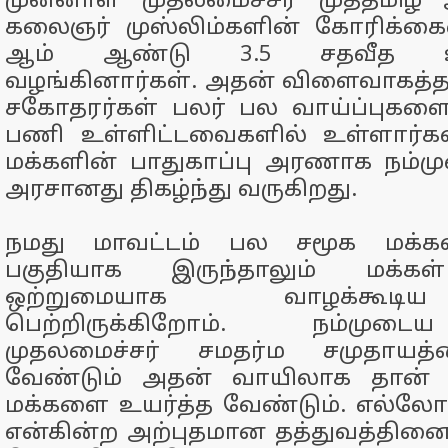
முன்னாள் முதலமைச்சர் முத்தமிழ் 
கலைஞர் முஸ்லிம்களின் கோரிக்கை
ஆம் ஆண்டு 3.5 சதவீத உள்
வழங்கினார்கள். அதன் விளைவாகத்
சகோதரர்கள் பலர் பல வாய்ப்புகளை
பணி உள்ளிட்டவைகளில் உள்ளார்கள
மக்களின் பாதுகாப்பு அரணாக நம்ம
அரசானது திகழ்ந்து வருகிறது.
நமது மாவட்டம் பல சமூக மக்கள
பகுதியாக இருந்தாலும் மக்க
ஒற்றுமையாக வாழக்கூ
பெற்றிருக்கிறோம். நம்முடை
முதலமைச்சர் சமதர்ம சமுதாயத
வேண்டும் அதன் வாயிலாக தான் வ
மக்களை உயர்த்த வேண்டும். எல்லோரு
என்கின்ற அற்புதமான தத்துவத்தினை த