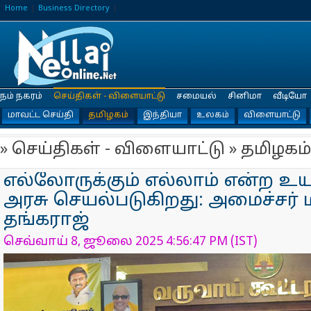
Home
Business Directory
நம் நகரம்
செய்திகள் - விளையாட்டு
சமையல்
சினிமா
வீடியோ
மாவட்ட செய்தி
தமிழகம்
இந்தியா
உலகம்
விளையாட்டு
» செய்திகள் - விளையாட்டு » தமிழகம்
எல்லோருக்கும் எல்லாம் என்ற உய
அரசு செயல்படுகிறது: அமைச்சர
தங்கராஜ்
செவ்வாய் 8, ஜூலை 2025 4:56:47 PM (IST)