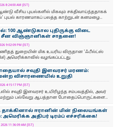
6 8:24:00 AM (IST)
ண்டு வீசிய புயல்களில் மிகவும் சக்திவாய்ந்ததாகக்
ுல்' புயல் காரணமாகப் பலத்த காற்றுடன் கனமழை...
டல்: 100 ஆண்டுகால புதிருக்கு விடை
த சீன விஞ்ஞானிகள் சாதனை!
 9:02:09 PM (IST)
தத் துறையின் மிக உயரிய விருதான 'ஃபீல்ட்ஸ்
edal) அமெரிக்காவில் வழங்கப்பட்டது.
தையால் சவுதி இளவரசர் மரணம்:
ீதிமன்ற விசாரணையில் உறுதி
 4:15:17 PM (IST)
ல் சவுதி இளவரசர் உயிரிழந்த சம்பவத்தில், அவர்
 மற்றும் பல்வேறு ஆபத்தான போதைப்பொருட்களை...
 தாக்கினால் ஈரானின் மின் நிலையங்கள்
: அமெரிக்க அதிபர் டிரம்ப் எச்சரிக்கை!
26 11:36:09 AM (IST)