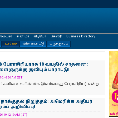
மையல்
சினிமா
வீடியோ
கேலரி
Business Directory
உலகம்
விளையாட்டு
மருத்துவம்
 பேராசிரிய​ராக 18 வயதில் சாதனை :
ைஞருக்கு குவியும் பாராட்டு!
0:46:30 AM (IST)
ட்​களில் உலகின் மிக இளம்​வயது பேராசிரியர் என்ற
தாக்குதல் நிறுத்தம்: அமெரிக்க அதிபர்
்ப் அறிவிப்பு!
6 10:12:10 AM (IST)