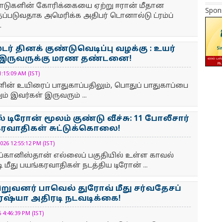
 நாடுகளின் கோரிக்கையை ஏற்று ஈரான் மீதான
Spon
்தப்படுவதாக அமெரிக்க அதிபர் டொனால்டு ட்ரம்ப்
.
் தினக் குண்டுவெடிப்பு வழக்கு : உயர்
 இருவருக்கு மரண தண்டனை!
:15:09 AM (IST)
்களின் உயிரைப் பாதுகாப்பதிலும், பொதுப் பாதுகாப்பை
ம் இவர்கள் இருவரும் ...
 டிரோன் மூலம் குண்டு வீச்சு: 11 போலீசார்
்கரவாதிகள் சுட்டுக்கொலை!
 12:55:12 PM (IST)
ப்கானிஸ்தான் எல்லைப் பகுதியில் உள்ள காவல்
ீது பயங்கரவாதிகள் நடத்திய டிரோன் ...
ிறுவனர் பாவெல் துரோவ் மீது சர்வதேசப்
 ரஷ்யா அதிரடி நடவடிக்கை!
:46:39 PM (IST)