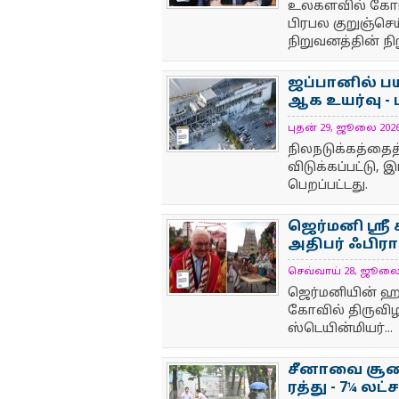
உலகளவில் கோடிக
பிரபல குறுஞ்செய
நிறுவனத்தின் நிற
ஜப்பானில் ப
ஆக உயர்வு - ம
புதன் 29, ஜூலை 2026 1
NewsIcon
நிலநடுக்கத்தைத்
விடுக்கப்பட்டு, 
பெறப்பட்டது.
ஜெர்மனி ஸ்ரீ
அதிபர் ஃபிராங
செவ்வாய் 28, ஜூலை 20
NewsIcon
ஜெர்மனியின் ஹாம
கோவில் திருவிழா
ஸ்டெயின்மியர்...
சீனாவை சூறைய
ரத்து - 7¼ லட