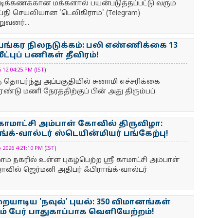
்கணக்கான மக்களால் பயன்படுத்தப்பட்டு வரும்
்தி செயலியான 'டெலிகிராம்' (Telegram)
ுவனர்...
யங்கர நிலநடுக்கம்: பலி எண்ணிக்கை 13
ீட்புப் பணிகள் தீவிரம்!
2:04:25 PM (IST)
 தொடர்ந்து அப்பகுதியில் சுனாமி எச்சரிக்கை
இரண்டு மணி நேரத்திற்குப் பின் அது திரும்பப்
 காமாட்சி அம்பாள் கோவில் திருவிழா:
்க்-வால்டர் ஸ்டெயின்மியர் பங்கேற்பு!
26 4:21:10 PM (IST)
் நகரில் உள்ள புகழ்பெற்ற ஸ்ரீ காமாட்சி அம்பாள்
வில் ஜெர்மனி அதிபர் ஃபிராங்க்-வால்டர்
ாடிய 'நவுல்' புயல்: 350 விமானங்கள்
்சம் பேர் பாதுகாப்பாக வெளியேற்றம்!