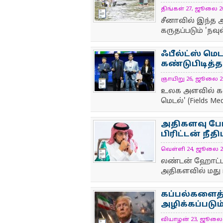
திங்கள் 27, ஜூலை 202
NewsIcon
சீனாவில் இந்த ஆ
கருதப்படும் 'நவ
ஃபீல்ட்ஸ் மெ
கண்டுபிடித்
ஞாயிறு 26, ஜூலை 2026
NewsIcon
உலக அளவில் கணி
மெடல்' (Fields M
அதிகளவு போ
பிரிட்டன் ந
வெள்ளி 24, ஜூலை 2026
NewsIcon
லண்டன் ஹோட்டலி
அதிகளவில் மது
கப்பல்களைத்
அழிக்கப்படும்
வியாழன் 23, ஜூலை 20
NewsIcon