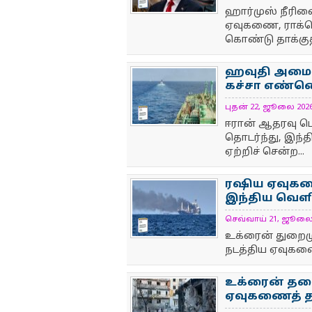
ஹார்முஸ் நீரிண
ஏவுகணை, ராக்க
கொண்டு தாக்குதல
ஹவுதி அமைப்ப
கச்சா எண்ணெ
புதன் 22, ஜூலை 2026 4
NewsIcon
ஈரான் ஆதரவு ப
தொடர்ந்து, இந்
ஏற்றிச் சென்ற...
ரஷிய ஏவுகணை
இந்திய வெளி
செவ்வாய் 21, ஜூலை 20
NewsIcon
உக்ரைன் துறைமுகத
நடத்திய ஏவுகணைத
உக்ரைன் தலை
ஏவுகணைத் தாக