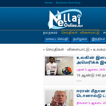
Home
Business Directory
நம் நகரம்
செய்திகள் - விளையாட்டு
ச
மாவட்ட செய்தி
தமிழகம்
இந்தியா
» செய்திகள் - விளையாட்டு » உலகம்
உலகின் இளம்
அமெரிக்​க இள
புதன் 5, ஆகஸ்ட் 2026 1
NewsIcon
18 ஆண்டு 346 நா
.......
ஈரான் மீதான 
டொனால்டு ட்ரம
திங்கள் 3, ஆகஸ்ட் 202
NewsIcon