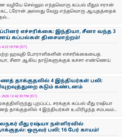
ை வழியே செல்லும் எந்தவொரு கப்பல் மீதும் ஈரான்
ெட், ட்ரோன் அல்லது வேறு எந்தவொரு ஆயுதத்தைக்
்...
ினர் எச்சரிக்கை: இந்தியா, சீனா வந்த 3
ய் கப்பல்கள் திசைமாற்றம்!
:22:18 PM (IST)
ெற்ற ஹவுதி போராளிகளின் எச்சரிக்கையைத்
தியா, சீனா ஆகிய நாடுகளுக்குக் கச்சா எண்ணெய்
த் தாக்குதலில் 4 இந்தியர்கள் பலி:
யுறவுத்துறை கடும் கண்டனம்
26 12:42:30 PM (IST)
்திலிருந்து புறப்பட்ட சரக்குக் கப்பல் மீது ரஷியா
் தாக்குதலில் 4 இந்தியர்கள் உயிரிழந்த சம்பவம்...
நகர் மீது ரஷ்யா நள்ளிரவில்
்குதல்: ஒருவர் பலி; 16 பேர் காயம்!