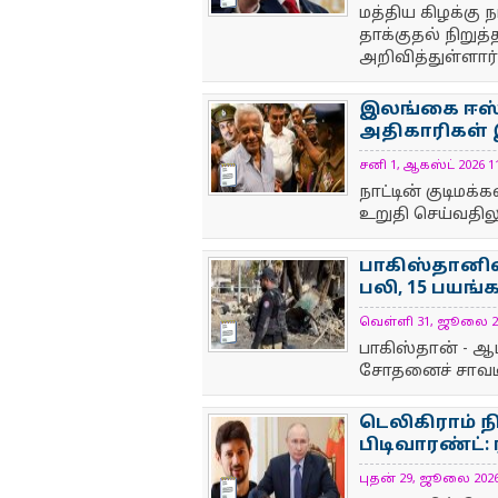
மத்திய கிழக்கு
தாக்குதல் நிறுத
அறிவித்துள்ளார்
இலங்கை ஈஸ்டர
அதிகாரிகள்
சனி 1, ஆகஸ்ட் 2026 11
NewsIcon
நாட்டின் குடிமக
உறுதி செய்வதிலு
பாகிஸ்தானில்
பலி, 15 பயங
வெள்ளி 31, ஜூலை 2026
NewsIcon
பாகிஸ்தான் - ஆ
சோதனைச் சாவடி ம
டெலிகிராம் ந
பிடிவாரண்ட்:
புதன் 29, ஜூலை 2026 4
NewsIcon