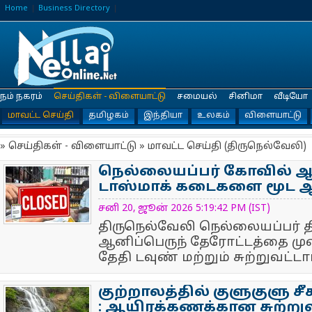
Home
Business Directory
நம் நகரம்
செய்திகள் - விளையாட்டு
சமையல்
சினிமா
வீடியோ
மாவட்ட செய்தி
தமிழகம்
இந்தியா
உலகம்
விளையாட்டு
» செய்திகள் - விளையாட்டு » மாவட்ட செய்தி (திருநெல்வேலி)
நெல்லையப்பர் கோவில் ஆன
டாஸ்மாக் கடைகளை மூட ஆட்
NewsIcon
சனி 20, ஜூன் 2026 5:19:42 PM (IST)
திருநெல்வேலி நெல்லையப்பர் த
ஆனிப்பெருந் தேரோட்டத்தை முன
தேதி டவுண் மற்றும் சுற்றுவட்டார
குற்றாலத்தில் குளுகுளு ச
: ஆயிரக்கணக்கான சுற்ற