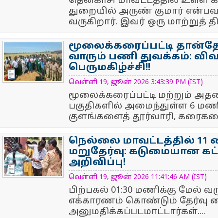
தென்காசி மாவட்டத்தில் உள்ள க
துறையில் அருண் குமார் என்பவர
வருகிறார். இவர் ஒரு மாற்றுத்
மூலைக்கரைப்பட்டி தான்தோ
வாரும் பணி துவக்கம்: வி
பெருமகிழ்ச்சி!!
NewsIcon
வெள்ளி 19, ஜூன் 2026 3:43:39 PM (IST)
மூலைக்கரைப்பட்டி மற்றும் அதன
பகுதிகளில் அமைந்துள்ள 6 மணி
குளங்களைத் தூர்வாரி, கரைகளை
நெல்லை மாவட்டத்தில் 11 
மறுதேர்வு: கடுமையான கட்
அறிவிப்பு!
NewsIcon
வெள்ளி 19, ஜூன் 2026 11:41:46 AM (IST)
பிற்பகல் 01:30 மணிக்கு மேல் வர
எக்காரணம் கொண்டும் தேர்வு ம
அனுமதிக்கப்படமாட்டார்கள்....