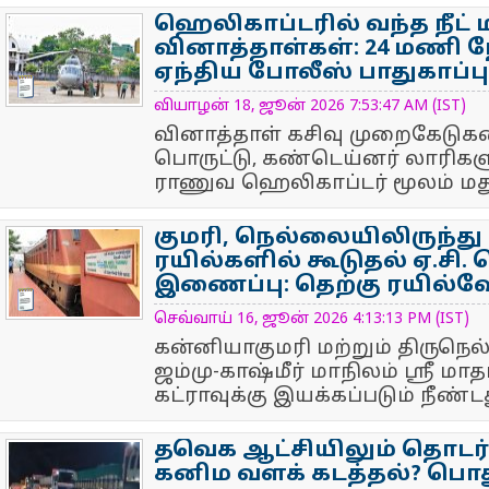
ஹெலிகாப்டரில் வந்த நீட் 
வினாத்தாள்கள்: 24 மணி நே
ஏந்திய போலீஸ் பாதுகாப்பு
NewsIcon
வியாழன் 18, ஜூன் 2026 7:53:47 AM (IST)
வினாத்தாள் கசிவு முறைகேடுகள
பொருட்டு, கண்டெய்னர் லாரிகளு
ராணுவ ஹெலிகாப்டர் மூலம் மது
குமரி, நெல்லையிலிருந்து 
ரயில்களில் கூடுதல் ஏ.சி. 
இணைப்பு: தெற்கு ரயில்வே
NewsIcon
செவ்வாய் 16, ஜூன் 2026 4:13:13 PM (IST)
கன்னியாகுமரி மற்றும் திருநெல
ஜம்மு-காஷ்மீர் மாநிலம் ஸ்ரீ
கட்ராவுக்கு இயக்கப்படும் நீண்டதூ
தவெக ஆட்சியிலும் தொடர
கனிம வளக் கடத்தல்? பொது