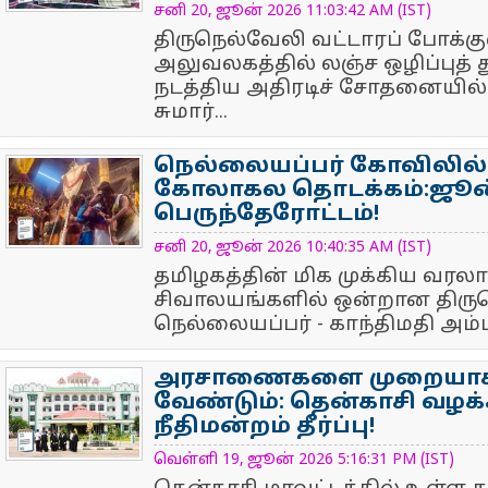
சனி 20, ஜூன் 2026 11:03:42 AM (IST)
திருநெல்வேலி வட்டாரப் போக்கு
அலுவலகத்தில் லஞ்ச ஒழிப்புத்
நடத்திய அதிரடிச் சோதனையில்
சுமார்...
நெல்லையப்பர் கோவிலில்
கோலாகல தொடக்கம்:ஜூன் 
பெருந்தேரோட்டம்!
NewsIcon
சனி 20, ஜூன் 2026 10:40:35 AM (IST)
தமிழகத்தின் மிக முக்கிய வரலாற்
சிவாலயங்களில் ஒன்றான திரு
நெல்லையப்பர் - காந்திமதி அம்ப
அரசாணைகளை முறையாகப்
வேண்டும்: தென்காசி வழக்
நீதிமன்றம் தீர்ப்பு!
NewsIcon
வெள்ளி 19, ஜூன் 2026 5:16:31 PM (IST)