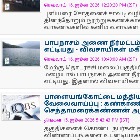
NewsIcon
செவ்வாய் 16, ஜூன் 2026 12:20:20 PM (IST)
புளியரை சோதனைச் சாவடி வழி
தினந்தோறும் நூற்றுக்கணக்க
வாகனங்களில் கனிம வளங்கள் 
பாபநாசம் அணை நீர்மட்டம்
எட்டியது - விவசாயிகள் மகிழ
NewsIcon
செவ்வாய் 16, ஜூன் 2026 10:48:00 AM (IST)
மேற்கு தொடர்ச்சி மலைப்பகுதி
மழையால் பாபநாசம் அணை நீர்ம
எட்டியது. இதனால் விவசாயிகள் மக
பாளையங்கோட்டை மத்திய
வேலைவாய்ப்பு : கண்காணி
செந்தாமரைக்கண்ணன் அறி
NewsIcon
திங்கள் 15, ஜூன் 2026 5:43:43 PM (IST)
தகுதிகளைக் கொண்ட நபர்கள்
விண்ணப்பங்களை உடனடியாகச் ச