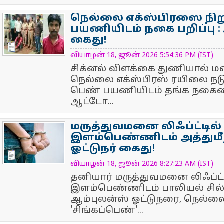
நெல்லை எக்ஸ்பிரஸை நிற
பயணியிடம் நகை பறிப்பு :
கைது!
NewsIcon
வியாழன் 18, ஜூன் 2026 5:54:36 PM (IST)
சிக்னல் விளக்கை துணியால் மறை
நெல்லை எக்ஸ்பிரஸ் ரயிலை நடுவ
பெண் பயணியிடம் தங்க நகையைப
ஆட்டோ...
மருத்துவமனை லிஃப்ட்டில்
இளம்பெண்ணிடம் அத்துமீ
ஓட்டுநர் கைது!
NewsIcon
வியாழன் 18, ஜூன் 2026 8:27:23 AM (IST)
தனியார் மருத்துவமனை லிஃப்ட்ட
இளம்பெண்ணிடம் பாலியல் சில்ம
ஆம்புலன்ஸ் ஓட்டுநரை, நெல்லை
'சிங்கப்பெண்'...